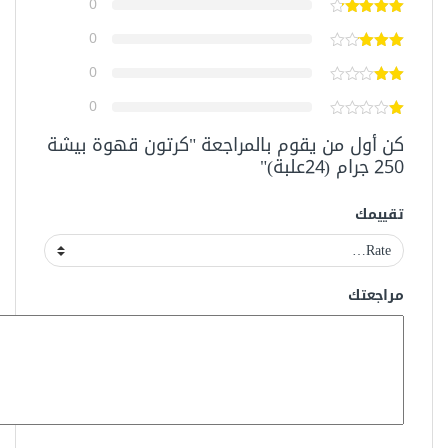
0
0
0
0
كن أول من يقوم بالمراجعة "كرتون قهوة بيشة
250 جرام (24علبة)"
تقييمك
مراجعتك