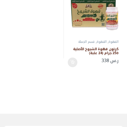
القهوة
,
القهوة
,
قسم الجملة
كرتون قهوة الشيوخ الأصلية
250 جرام (24 علبة)
ر.س
338