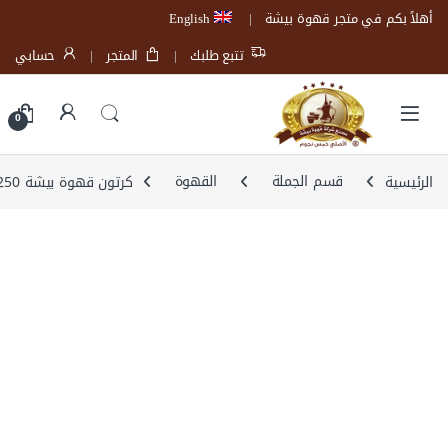
Skip to navigatio
Skip to conten
أهلاً بكم في متجر قهوة بيشة
English
تتبع طلبك
المتجر
حسابي
Open
0
الرئيسية
قسم الجملة
القهوة
كرتون قهوة بيشة 250 جرام (24علبة)