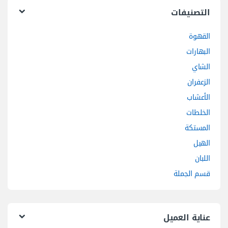
التصنيفات
القهوة
البهارات
الشاي
الزعفران
الأعشاب
الخلطات
المستكة
الهيل
اللبان
قسم الجملة
عناية العميل