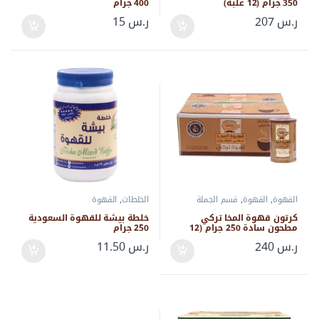
350 جرام (12 علبة)
400 جرام
ر.س
207
ر.س
15
القهوة
,
القهوة
,
قسم الجملة
الخلطات
,
القهوة
كرتون قهوة المخا تركي
خلطة بيشة للقهوة السعودية
مطحون سادة 250 جرام (12
250 جرام
علبة)
ر.س
240
ر.س
11.50