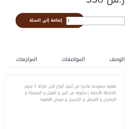
كرتون قهوة بيشة 250 جرام (24علبة) quantity
إضافة إلى السلة
الوصف
المواصفات
المراجعات
قهوة سعودية فاخرة من أجود أنواع البن ماركة 5 نجوم
(الخلطة الأصلية ) مكونة من البن و الهيل و المستكا و
الزعفران و القرنفل و الزنجبيل و مبيض القهوة