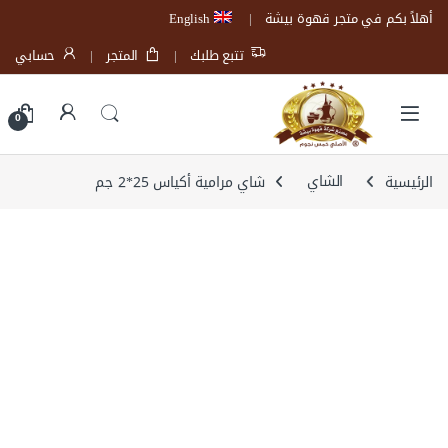
Skip to navigatio
Skip to conten
أهلاً بكم في متجر قهوة بيشة
English
تتبع طلبك
المتجر
حسابي
Open
0
الرئيسية
الشاي
شاي مرامية أكياس 25*2 جم