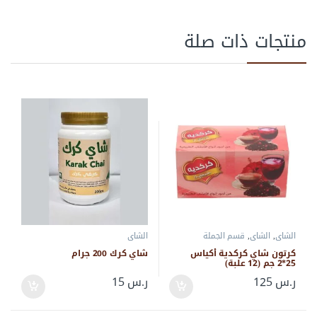
منتجات ذات صلة
الشاي
,
الشاي
,
قسم الجملة
الشاي
كرتون شاي كركدية أكياس
شاي كرك 200 جرام
25*2 جم (12 علبة)
ر.س
125
ر.س
15