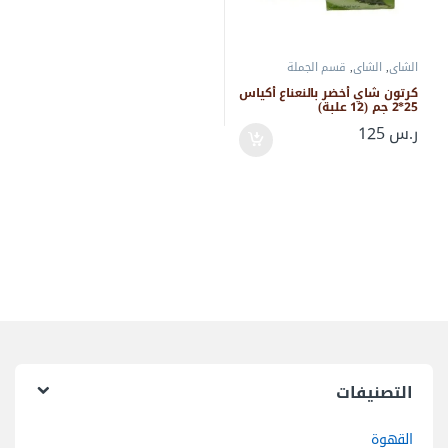
الشاي
,
الشاي
,
قسم الجملة
كرتون شاي أخضر بالنعناع أكياس
25*2 جم (12 علبة)
ر.س
125
التصنيفات
القهوة