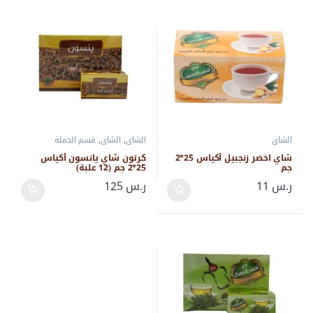
الشاي
الشاي
,
الشاي
,
قسم الجملة
شاي اخضر زنجبيل أكياس 25*2
كرتون شاي يانسون أكياس
جم
25*2 جم (12 علبة)
ر.س
11
ر.س
125