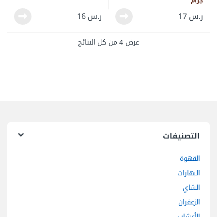
جرام
ر.س
17
ر.س
16
تم الفرز حسب الأحدث
عرض ⁦4⁩ من كل النتائج
التصنيفات
القهوة
البهارات
الشاي
الزعفران
الأعشاب