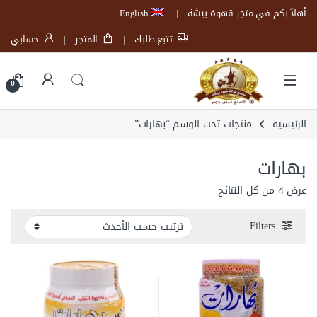
Skip to navigatio
Skip to conten
أهلاً بكم في متجر قهوة بيشة
English
تتبع طلبك
المتجر
حسابي
Open
0
الرئيسية
منتجات تحت الوسم “بهارات”
بهارات
تم الفرز حسب الأحدث
عرض ⁦4⁩ من كل النتائج
Filters