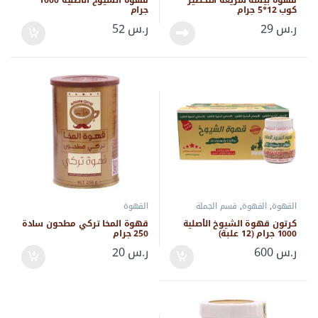
كوب 12*5 جرام
جرام
ر.س
29
ر.س
52
القهوة
,
القهوة
,
قسم الجملة
القهوة
كرتون قهوة الشيوخ الأصلية
قهوة المخا تركي مطحون سادة
1000 جرام (12 علبة)
250 جرام
ر.س
600
ر.س
20