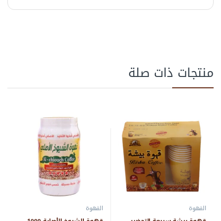
منتجات ذات صلة
القهوة
القهوة
قهوة بيشة سريعة التحضير
قهوة الشيوخ الأصلية 1000