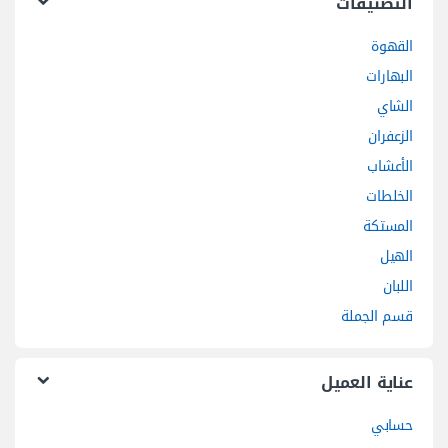
التصنيفات
القهوة
البهارات
الشاي
الزعفران
الأعشاب
الخلطات
المستكة
الهيل
اللبان
قسم الجملة
عناية العميل
حسابي