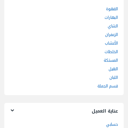
القهوة
البهارات
الشاي
الزعفران
الأعشاب
الخلطات
المستكة
الهيل
اللبان
قسم الجملة
عناية العميل
حسابي