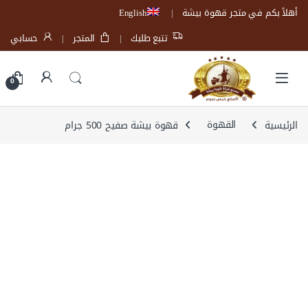
Skip to navigatio
Skip to conten
أهلاً بكم في متجر قهوة بيشة
English
تتبع طلبك
المتجر
حسابي
Open
0
الرئيسية
القهوة
قهوة بيشة صفيح 500 جرام