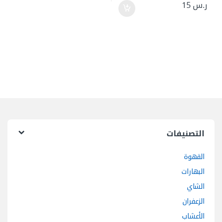
ر.س
15
التصنيفات
القهوة
البهارات
الشاي
الزعفران
الأعشاب