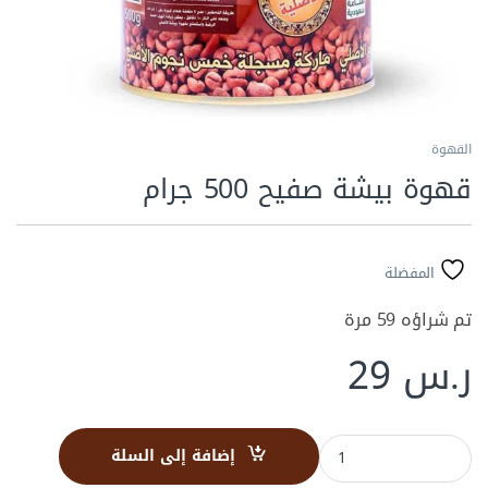
القهوة
قهوة بيشة صفيح 500 جرام
المفضلة
تم شراؤه 59 مرة
ر.س
29
قهوة بيشة صفيح 500 جرام quantity
إضافة إلى السلة