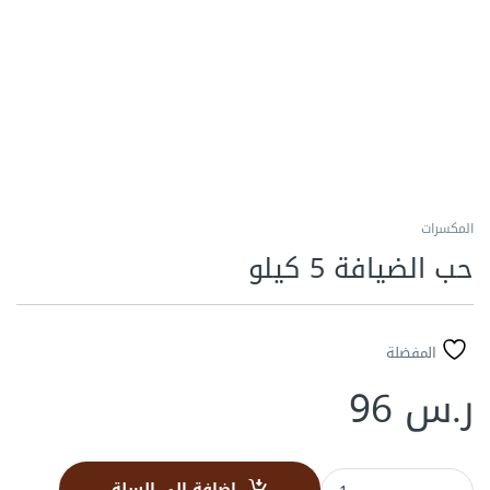
المكسرات
حب الضيافة 5 كيلو
المفضلة
ر.س
96
حب الضيافة 5 كيلو quantity
إضافة إلى السلة