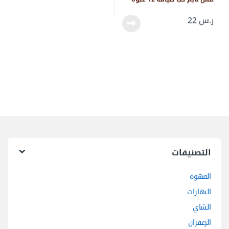
ر.س
22
التصنيفات
القهوة
البهارات
الشاي
الزعفران