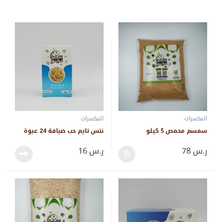
المكسرات
المكسرات
سمسم محمص 5 كيلو
نتس تايم حب ضيافة 24 عبوة
ر.س
78
ر.س
16