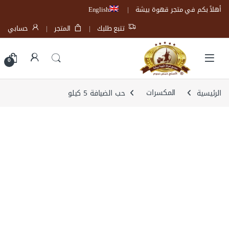
Skip to navigatio
Skip to conten
أهلاً بكم في متجر قهوة بيشة
English
تتبع طلبك
المتجر
حسابي
Open
0
الرئيسية
المكسرات
حب الضيافة 5 كيلو