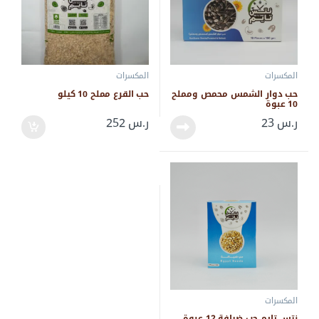
المكسرات
المكسرات
حب دوار الشمس محمص ومملح
حب القرع مملح 10 كيلو
10 عبوة
ر.س
23
ر.س
252
المكسرات
نتس تايم حب ضيافة 12 عبوة